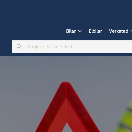
ill huvudinnehållet
Bilar
Elbilar
Verkstad
Dragkrok,
Volvo
Selekt