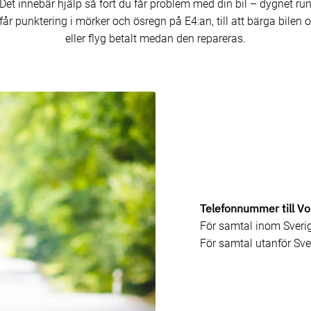
Det innebär hjälp så fort du får problem med din bil – dygnet runt.
år punktering i mörker och ösregn på E4:an, till att bärga bilen oc
eller flyg betalt medan den repareras.
Telefonnummer till Vo
För samtal inom Sveri
För samtal utanför Sve