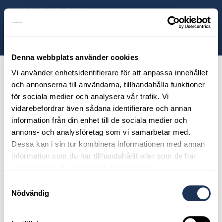
ill huvudinnehållet
Sök
Dragkrok,
Volvo
Denna webbplats använder cookies
Selekt
Vi använder enhetsidentifierare för att anpassa innehållet
och annonserna till användarna, tillhandahålla funktioner
för sociala medier och analysera vår trafik. Vi
vidarebefordrar även sådana identifierare och annan
information från din enhet till de sociala medier och
annons- och analysföretag som vi samarbetar med.
Dessa kan i sin tur kombinera informationen med annan
information som du har tillhandahållit eller som de har
samlat in när du har använt deras tjänster.
Samtyckesval
Nödvändig