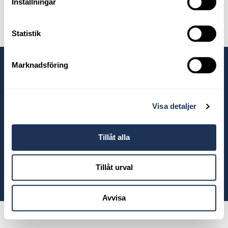
Inställningar
Statistik
Marknadsföring
Våra anläggningar
Visa detaljer
Tillåt alla
Tillåt urval
© 2026 Ahlberg Bil
Avvisa
Powered by
Wayke