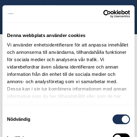
ill huvudinnehållet
Sök
Dragkrok,
Volvo
Denna webbplats använder cookies
Selekt
Vi använder enhetsidentifierare för att anpassa innehållet
och annonserna till användarna, tillhandahålla funktioner
Bilförsäljning
för sociala medier och analysera vår trafik. Vi
vidarebefordrar även sådana identifierare och annan
information från din enhet till de sociala medier och
annons- och analysföretag som vi samarbetar med.
Dessa kan i sin tur kombinera informationen med annan
information som du har tillhandahållit eller som de har
samlat in när du har använt deras tjänster.
Samtyckesval
Nödvändig