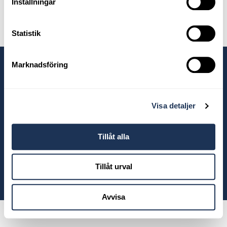
Inställningar
Statistik
Marknadsföring
Våra anläggningar
Visa detaljer
Tillåt alla
Tillåt urval
© 2026 Ahlberg Bil
Avvisa
Powered by
Wayke