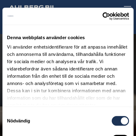
ill huvudinnehållet
Sök
Dragkrok,
Volvo
Denna webbplats använder cookies
Selekt
Vi använder enhetsidentifierare för att anpassa innehållet
och annonserna till användarna, tillhandahålla funktioner
för sociala medier och analysera vår trafik. Vi
vidarebefordrar även sådana identifierare och annan
information från din enhet till de sociala medier och
annons- och analysföretag som vi samarbetar med.
Dessa kan i sin tur kombinera informationen med annan
information som du har tillhandahållit eller som de har
Care by Volvo
samlat in när du har använt deras tjänster.
Samtyckesval
Care by Volvo är ett enklare sätt att ha bil. I din fasta
Nödvändig
månadskostnad ingår service, försäkring och friheten att
säga upp avtalet redan efter 6 månader.