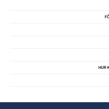
FÖ
HUR 