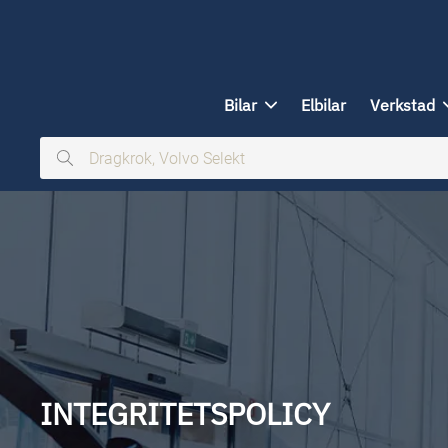
ill huvudinnehållet
Bilar
Elbilar
Verkstad
Dragkrok,
Volvo
Selekt
INTEGRITETSPOLICY