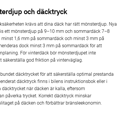
erdjup och däcktryck
fiksäkerheten krävs att dina däck har rätt mönsterdjup. Nya
gtvis ett mönsterdjup på 9–10 mm och sommardäck 7–8
vs minst 1,6 mm på sommardäck och minst 3 mm på
mmenderas dock minst 3 mm på sommardäck för att
enplaning. För vinterdäck bör mönsterdjupet inte
 säkerställa god friktion på vinterväglag.
lbundet däcktrycket för att säkerställa optimal prestanda
derat däcktryck finns i bilens instruktionsbok eller i
a däcktrycket när däcken är kalla, eftersom
an påverka trycket. Korrekt däcktryck minskar
slitaget på däcken och förbättrar bränsleekonomin.