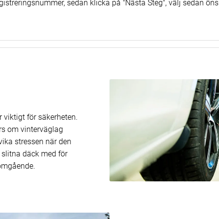
 registreringsnummer, sedan klicka på "Nästa Steg", välj sedan ön
viktigt för säkerheten.
ars om vinterväglag
ndvika stressen när den
 slitna däck med för
 omgående.