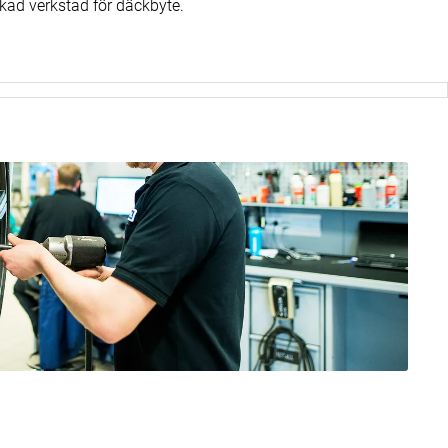
skad verkstad för däckbyte.