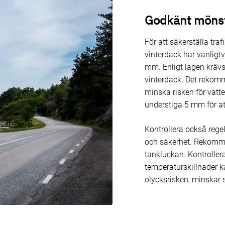
Godkänt mönst
För att säkerställa tra
vinterdäck har vanli
mm. Enligt lagen krä
vinterdäck. Det reko
minska risken för vatt
understiga 5 mm för att
Kontrollera också rege
och säkerhet. Rekommen
tankluckan. Kontroller
temperaturskillnader k
olycksrisken, minskar 