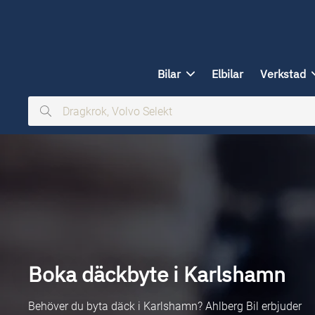
ill huvudinnehållet
Bilar
Elbilar
Verkstad
Dragkrok,
Volvo
Selekt
Boka däckbyte i Karlshamn
Behöver du byta däck i Karlshamn? Ahlberg Bil erbjuder