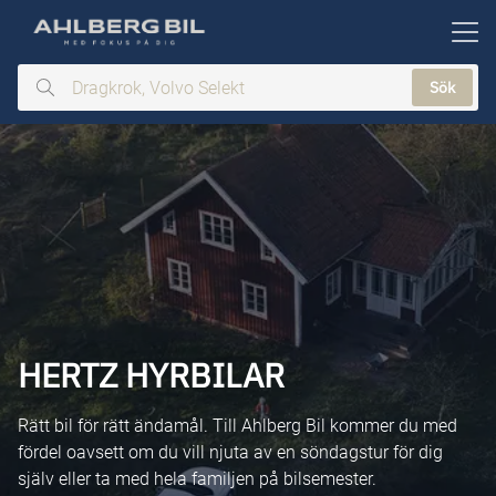
ill huvudinnehållet
Sök
Dragkrok,
Volvo
Selekt
HERTZ HYRBILAR
Rätt bil för rätt ändamål. Till Ahlberg Bil kommer du med
fördel oavsett om du vill njuta av en söndagstur för dig
själv eller ta med hela familjen på bilsemester.