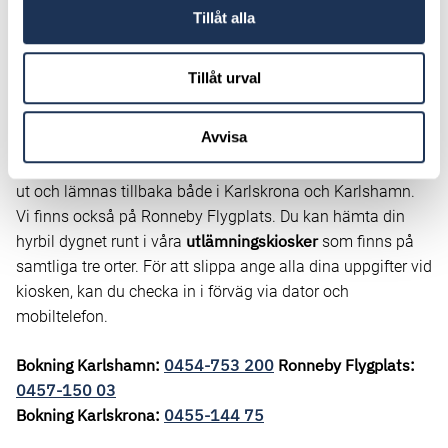
Tillåt alla
Tillåt urval
Bokning av hyrbil
Avvisa
Bokningar sköts från Karlskrona, men bilarna kan hämtas
ut och lämnas tillbaka både i Karlskrona och Karlshamn.
Vi finns också på Ronneby Flygplats. Du kan hämta din
utlämningskiosker
hyrbil dygnet runt i våra
som finns på
samtliga tre orter. För att slippa ange alla dina uppgifter vid
kiosken, kan du checka in i förväg via dator och
mobiltelefon.
Bokning Karlshamn:
0454-753 200
Ronneby Flygplats:
0457-150 03
Bokning Karlskrona:
0455-144 75