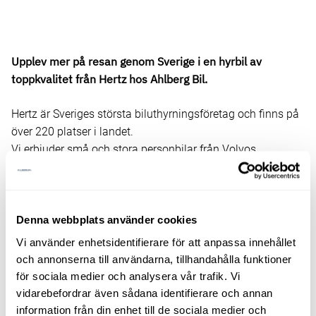
Upplev mer på resan genom Sverige i en hyrbil av
toppkvalitet från Hertz hos Ahlberg Bil.
Hertz är Sveriges största biluthyrningsföretag och finns på
över 220 platser i landet.
Vi erbjuder små och stora personbilar från Volvos
sortiment.
Våra bilar byts ut kontinuerligt, vilket innebär att vi alltid
har nya, fräscha bilar med det senaste inom
Denna webbplats använder cookies
personsäkerhet, driftsäkerhet, komfort och kvalité. Hos oss
Vi använder enhetsidentifierare för att anpassa innehållet
kan du hyra personbilar oavsett om det gäller över en dag
och annonserna till användarna, tillhandahålla funktioner
eller flera månader. Bilarna finns i olika prisklasser och du
för sociala medier och analysera vår trafik. Vi
kan även hyra en bil på en ort och lämna på en annan.
vidarebefordrar även sådana identifierare och annan
information från din enhet till de sociala medier och