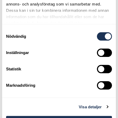
helgpris,
På helgen erbjuder vi s k
vilket innebär att det är
annons- och analysföretag som vi samarbetar med.
extra förmånligt att hyra bil fredag-söndag.
Dessa kan i sin tur kombinera informationen med annan
information som du har tillhandahållit eller som de har
samlat in när du har använt deras tjänster.
Samtyckesval
Nödvändig
Inställningar
Statistik
Marknadsföring
Visa detaljer