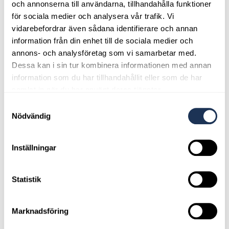
och annonserna till användarna, tillhandahålla funktioner
för sociala medier och analysera vår trafik. Vi
vidarebefordrar även sådana identifierare och annan
information från din enhet till de sociala medier och
annons- och analysföretag som vi samarbetar med.
Dessa kan i sin tur kombinera informationen med annan
information som du har tillhandahållit eller som de har
Begagnat leasing
samlat in när du har använt deras tjänster.
Se mer
Samtyckesval
Nödvändig
Inställningar
Statistik
Begagnatgaranti
Marknadsföring
Se mer