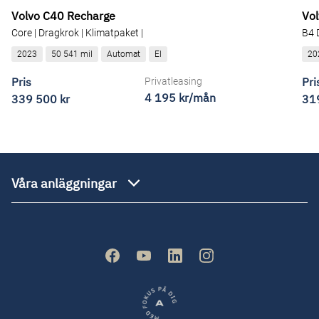
Volvo C40 Recharge
Vo
Core | Dragkrok | Klimatpaket |
B4 
2023
50 541 mil
Automat
El
20
Pris
Pri
Privatleasing
4 195 kr/mån
339 500 kr
31
Våra anläggningar