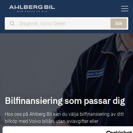
ill huvudinnehållet
Sök
Dragkrok,
Volvo
Selekt
Bilfinansiering som passar dig
Hos oss på Ahlberg Bil kan du välja bilfinansiering av ditt
bilköp med Volvo billån, utan aviavgifter eller
uppläggningskostnader och med fri inlösen. Vill du inte