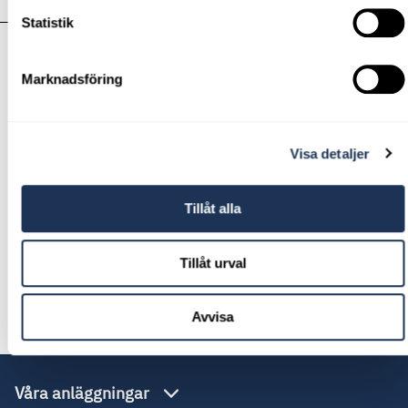
Frågor och svar om Privatleasing och Billån samt Låneskydd
Statistik
Villkor för Låneskydd
Marknadsföring
FÖR FÖRETAG
Visa detaljer
Tillåt alla
Finansiering av nya Volvo
Tillåt urval
Finansiering av övriga bilmärken
Avvisa
Våra anläggningar