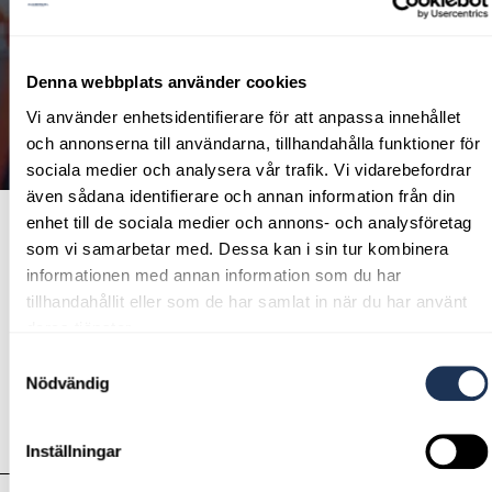
äga din bil erbjuder vi stället privat- och företagsleasing.
Samtliga våra finansieringslösningar har
konkurrenskraftiga räntor. Lägg till våra serviceavtal och
Denna webbplats använder cookies
försäkringar, så har du ett komplett, smidigt och enkelt
bilägande. I finansieringsformerna för privatpersoner ingår
Vi använder enhetsidentifierare för att anpassa innehållet
3 månaders Låneskydd. Villkor finns nedan.
och annonserna till användarna, tillhandahålla funktioner för
sociala medier och analysera vår trafik. Vi vidarebefordrar
även sådana identifierare och annan information från din
enhet till de sociala medier och annons- och analysföretag
som vi samarbetar med. Dessa kan i sin tur kombinera
FÖR PRIVATPERSONER
informationen med annan information som du har
tillhandahållit eller som de har samlat in när du har använt
deras tjänster.
Samtyckesval
Nödvändig
Hur finansierar du din Volvo?
Hur finansierar du din bil oavsett märke?
Inställningar