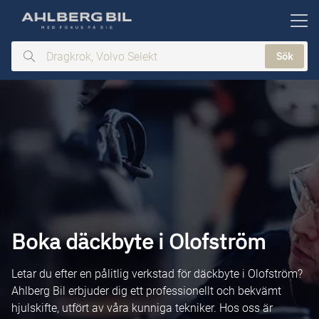
ill huvudinnehållet
Sök
Dragkrok,
Volvo
Selekt
Boka däckbyte i Olofström
Letar du efter en pålitlig verkstad för däckbyte i Olofström?
Ahlberg Bil erbjuder dig ett professionellt och bekvämt
hjulskifte, utfört av våra kunniga tekniker. Hos oss är