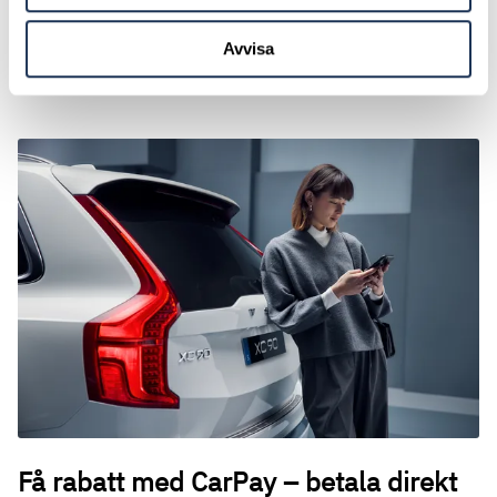
nästa däckbyte närmar sig, är dina däck klara att monteras
Avvisa
direkt – enkelt och smidigt för dig.
Få rabatt med CarPay – betala direkt