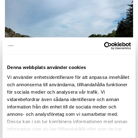
Denna webbplats använder cookies
Vi använder enhetsidentifierare för att anpassa innehållet
och annonserna till användarna, tillhandahålla funktioner
Viktigt om mönsterdjup och lufttryck
för sociala medier och analysera vår trafik. Vi
vidarebefordrar även sådana identifierare och annan
information från din enhet till de sociala medier och
Korrekt mönsterdjup och rätt lufttryck är avgörande för
annons- och analysföretag som vi samarbetar med.
säker körning. Nya vinterdäck har normalt ett mönsterdjup
Dessa kan i sin tur kombinera informationen med annan
på 9–10 mm och sommardäck 7–8 mm. Lagkravet är
information som du har tillhandahållit eller som de har
minst 1,6 mm på sommardäck och 3 mm för vinterdäck.
samlat in när du har använt deras tjänster.
För bästa säkerhet bör vinterdäcken bytas redan vid 5 mm.