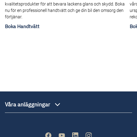
kvalitetsprodukter för att bevara lackens glans och skydd. Boka
vår
nu för en professionell handtvätt och ge din bil den omsorg den
ursp
förtjänar.
rek
Boka Handtvätt
Bo
Våra anläggningar