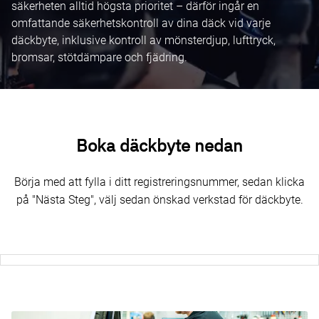
säkerheten alltid högsta prioritet – därför ingår en
omfattande säkerhetskontroll av dina däck vid varje
däckbyte, inklusive kontroll av mönsterdjup, lufttryck,
bromsar, stötdämpare och fjädring.
Boka däckbyte nedan
Börja med att fylla i ditt registreringsnummer, sedan klicka
på "Nästa Steg", välj sedan önskad verkstad för däckbyte.