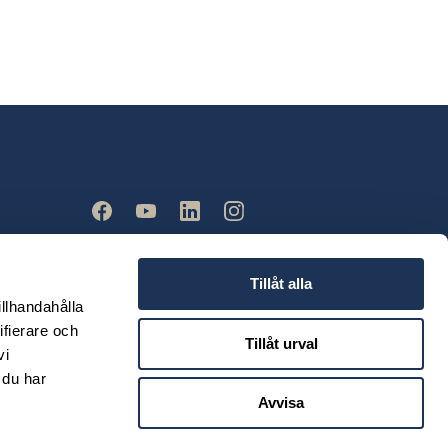
Tillåt alla
illhandahålla
ifierare och
Tillåt urval
vi
 du har
Avvisa
© 2026 Ahlberg Bil