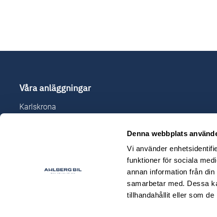
Våra anläggningar
Karlskrona
Karlshamn
Denna webbplats använde
Ljungby
Olofström
Vi använder enhetsidentifie
funktioner för sociala medi
Sölvesborg
annan information från din
samarbetar med. Dessa kan
tillhandahållit eller som d