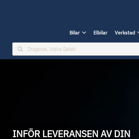
ill huvudinnehållet
Bilar
Elbilar
Verkstad
Dragkrok,
Volvo
Selekt
INFÖR LEVERANSEN AV DIN