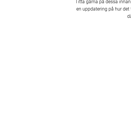
Titta gärna på dessa innan
en uppdatering på hur det f
då