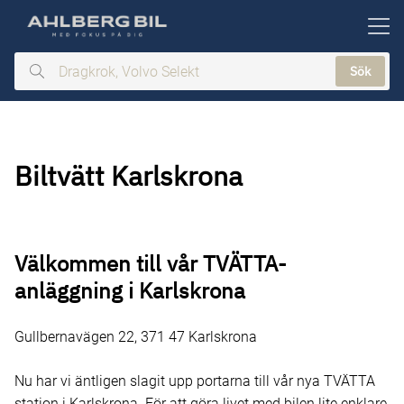
ill huvudinnehållet
Sök
Dragkrok,
Volvo
Selekt
Biltvätt Karlskrona
Välkommen till vår TVÄTTA-
anläggning i Karlskrona
Gullbernavägen 22, 371 47 Karlskrona
Nu har vi äntligen slagit upp portarna till vår nya TVÄTTA
station i Karlskrona. För att göra livet med bilen lite enklare