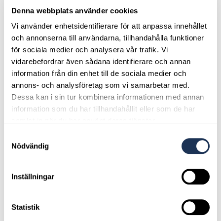
Våra öppettider
Denna webbplats använder cookies
Vi använder enhetsidentifierare för att anpassa innehållet
Vårt tvättanläggning är öppet dygnet runt.
och annonserna till användarna, tillhandahålla funktioner
för sociala medier och analysera vår trafik. Vi
vidarebefordrar även sådana identifierare och annan
information från din enhet till de sociala medier och
annons- och analysföretag som vi samarbetar med.
Dessa kan i sin tur kombinera informationen med annan
information som du har tillhandahållit eller som de har
samlat in när du har använt deras tjänster.
Samtyckesval
Nödvändig
Inställningar
Statistik