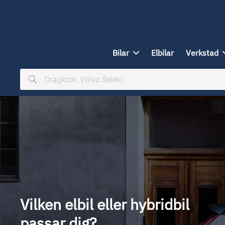
ill huvudinnehållet
Bilar
Elbilar
Verkstad
Dragkrok,
Volvo
Selekt
Vilken elbil eller hybridbil
passar dig?