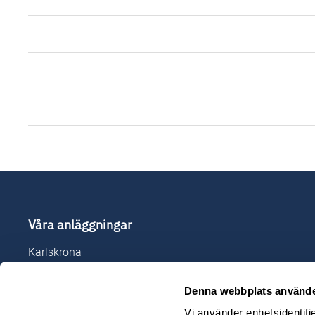
Våra anläggningar
Karlskrona
Karlshamn
Denna webbplats använde
Ljungby
Olofström
Vi använder enhetsidentifie