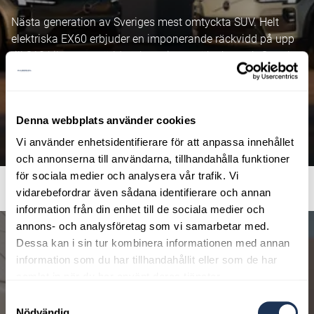
Nästa generation av Sveriges mest omtyckta SUV. Helt
elektriska EX60 erbjuder en imponerande räckvidd på upp
till 810 kilometer, världsnyheter inom säkerhet och Google
Gemini som din personliga AI-assistent i bilen.
Denna webbplats använder cookies
Läs mer om EX60
Vi använder enhetsidentifierare för att anpassa innehållet
och annonserna till användarna, tillhandahålla funktioner
för sociala medier och analysera vår trafik. Vi
vidarebefordrar även sådana identifierare och annan
information från din enhet till de sociala medier och
annons- och analysföretag som vi samarbetar med.
Dessa kan i sin tur kombinera informationen med annan
information som du har tillhandahållit eller som de har
samlat in när du har använt deras tjänster.
Samtyckesval
Nödvändig