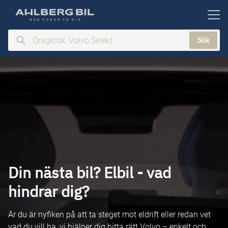
ill huvudinnehållet
Sök
Dragkrok,
Volvo
Selekt
Din nästa bil? Elbil - vad
hindrar dig?
Är du är nyfiken på att ta steget mot eldrift eller redan vet
vad du vill ha, vi hjälper dig hitta rätt Volvo – enkelt och