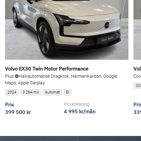
Volvo EX30 Twin Motor Performance
Vo
Plus 🟢Halvautomatisk Dragkrok, HarmanKardon, Google
Core
Maps, Apple Carplay
20
2024
3 264 mil
Automat
El
Pris
Pri
Privatleasing
4 995 kr/mån
399 500 kr
33