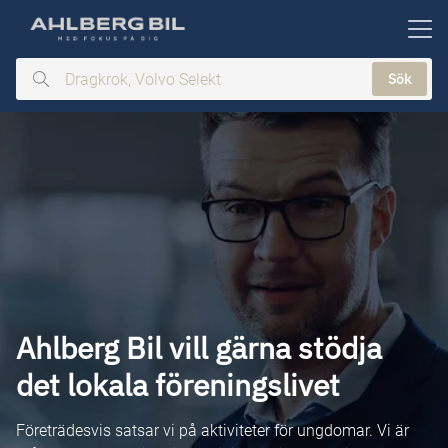
ill huvudinnehållet
Sök
Dragkrok,
Volvo
Selekt
Ahlberg Bil vill gärna stödja
det lokala föreningslivet
Företrädesvis satsar vi på aktiviteter för ungdomar. Vi är