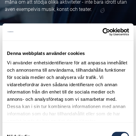
måna om att stödja olika aktiviteter - inte bara idrott utan
även exempelvis musik, konst och teater.
ANSÖK OM SPONSRING HÄR
Denna webbplats använder cookies
Vi använder enhetsidentifierare för att anpassa innehållet
Fyll i formuläret nedan så hör vi av oss snarast möjligast.
och annonserna till användarna, tillhandahålla funktioner
för sociala medier och analysera vår trafik. Vi
Öppna formulär
vidarebefordrar även sådana identifierare och annan
information från din enhet till de sociala medier och
annons- och analysföretag som vi samarbetar med.
Dessa kan i sin tur kombinera informationen med annan
Ahlberg Bil får ett stort antal
information som du har tillhandahållit eller som de har
samlat in när du har använt deras tjänster.
förfrågningar om sponsring.
Samtyckesval