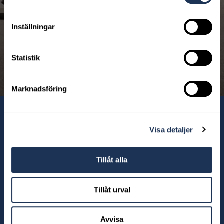
betalar bara din månadskostnad där exempelvis
finansiering, serviceavtal och försäkring ingår. Vid slutet av
Inställningar
perioden lämnar du tillbaka bilen.
Statistik
Upptäck mer
Marknadsföring
Våra anläggningar
Visa detaljer
Tillåt alla
Tillåt urval
Avvisa