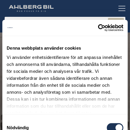
ill huvudinnehållet
Sök
Dragkrok,
Volvo
Selekt
Denna webbplats använder cookies
Vi använder enhetsidentifierare för att anpassa innehållet
och annonserna till användarna, tillhandahålla funktioner
för sociala medier och analysera vår trafik. Vi
vidarebefordrar även sådana identifierare och annan
information från din enhet till de sociala medier och
annons- och analysföretag som vi samarbetar med.
Volvo Car Operationell
Dessa kan i sin tur kombinera informationen med annan
Business Lease
information som du har tillhandahållit eller som de har
samlat in när du har använt deras tjänster.
Samtyckesval
Med operationell företagsleasing behöver du inte betala
Nödvändig
någon första förhöjd hyra eller ta risken med restvärdet. Du