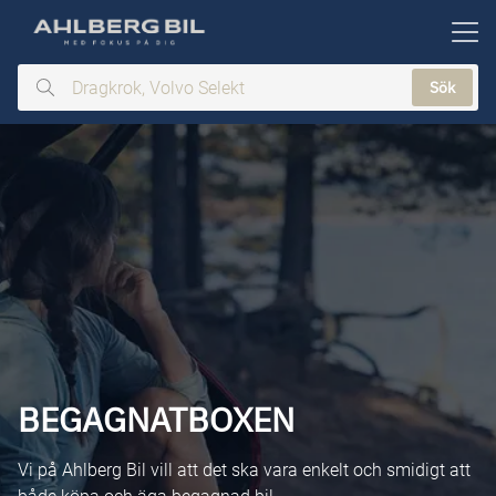
ill huvudinnehållet
Sök
Dragkrok,
Volvo
Selekt
BEGAGNATBOXEN
Vi på Ahlberg Bil vill att det ska vara enkelt och smidigt att