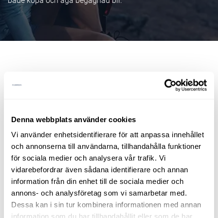
både köpa och äga begagnad bil.
Vi erbjuder därför en mängd tjänster
som underlättar för dig som
begagnatkund.
Denna webbplats använder cookies
Allra smidigast blir det om du väljer vårt koncept
Vi använder enhetsidentifierare för att anpassa innehållet
BegagnatBoxen. Kopplar du på alla nedanstående tjänster,
och annonserna till användarna, tillhandahålla funktioner
får du en mängd fördelar och dessutom förmånliga
för sociala medier och analysera vår trafik. Vi
vidarebefordrar även sådana identifierare och annan
rabatter på flera av dem:
information från din enhet till de sociala medier och
annons- och analysföretag som vi samarbetar med.
Dessa kan i sin tur kombinera informationen med annan
information som du har tillhandahållit eller som de har