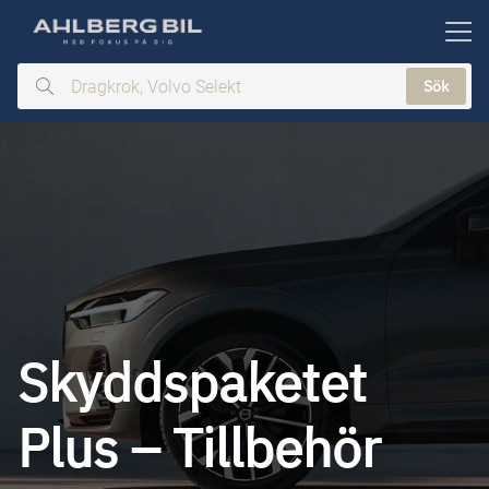
ill huvudinnehållet
Sök
Dragkrok,
Volvo
Selekt
Skyddspaketet
Plus – Tillbehör