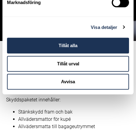
Marknadsföring
Visa detaljer
Tillåt alla
Skyddspaketet Plus – endast 3 995 kr
Tillåt urval
Det här paketet innehåller allt du behöver för att hålla din
Volvo ren och skyddad året runt. Perfekt inför höstens och
Avvisa
vinterns väder!
Skyddspaketet innehåller:
Stänkskydd fram och bak
Allvädersmattor för kupé
Allvädersmatta till bagageutrymmet