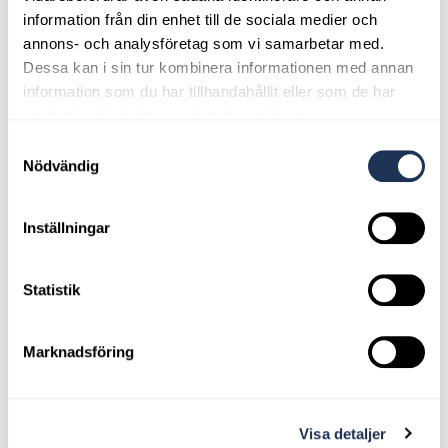
information från din enhet till de sociala medier och
annons- och analysföretag som vi samarbetar med.
Dessa kan i sin tur kombinera informationen med annan
information som du har tillhandahållit eller som de har
samlat in när du har använt deras tjänster.
Samtyckesval
Nödvändig
Inställningar
Statistik
Andreas Nilsson - Personlig
Marknadsföring
Servicetekniker
Visa detaljer
andreas.nilsson@ahlbergbil.se