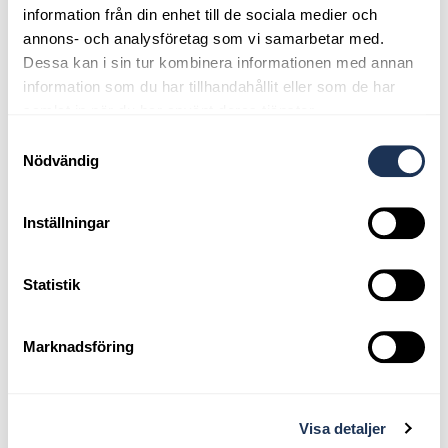
information från din enhet till de sociala medier och
annons- och analysföretag som vi samarbetar med.
Dessa kan i sin tur kombinera informationen med annan
information som du har tillhandahållit eller som de har
samlat in när du har använt deras tjänster.
Samtyckesval
Nödvändig
Inställningar
Statistik
Marknadsföring
Björn Skenberg - Reservdelar
bjorn.skenberg@ahlbergbil.se
Visa detaljer