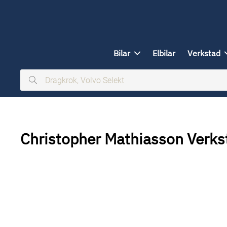
ill huvudinnehållet
Bilar
Elbilar
Verkstad
Dragkrok,
Volvo
Selekt
Christopher Mathiasson Verk