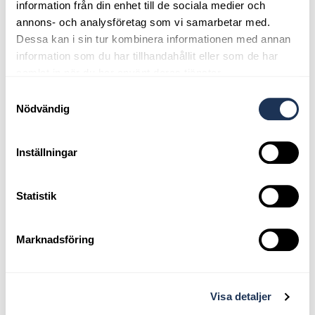
information från din enhet till de sociala medier och
annons- och analysföretag som vi samarbetar med.
Dessa kan i sin tur kombinera informationen med annan
information som du har tillhandahållit eller som de har
samlat in när du har använt deras tjänster.
Samtyckesval
Nödvändig
Inställningar
Statistik
Marknadsföring
Joakim Lindblom - Skadetekniker
Visa detaljer