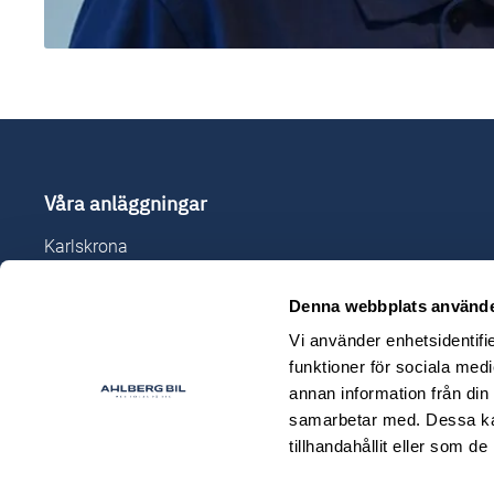
Våra anläggningar
Karlskrona
Karlshamn
Denna webbplats använde
Ljungby
Olofström
Vi använder enhetsidentifie
funktioner för sociala medi
Sölvesborg
annan information från din
samarbetar med. Dessa kan
tillhandahållit eller som d