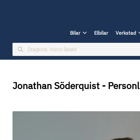
ill huvudinnehållet
Bilar
Elbilar
Verkstad
Dragkrok,
Volvo
Selekt
Jonathan Söderquist - Personl