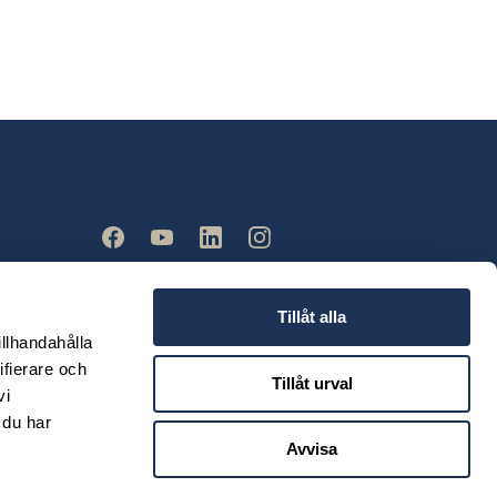
Tillåt alla
illhandahålla
ifierare och
Tillåt urval
vi
 du har
Avvisa
© 2026 Ahlberg Bil