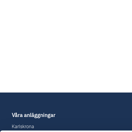
Våra anläggningar
Karlskrona