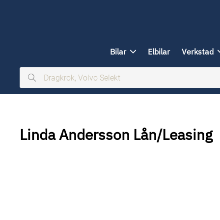
ill huvudinnehållet
Bilar
Elbilar
Verkstad
Dragkrok,
Volvo
Selekt
Linda Andersson Lån/Leasing