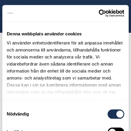
ill huvudinnehållet
Sök
Dragkrok,
Volvo
Denna webbplats använder cookies
Selekt
Vi använder enhetsidentifierare för att anpassa innehållet
och annonserna till användarna, tillhandahålla funktioner
Maria Andersson Ekonomichef
för sociala medier och analysera vår trafik. Vi
vidarebefordrar även sådana identifierare och annan
information från din enhet till de sociala medier och
annons- och analysföretag som vi samarbetar med.
Maria Andersson - Ekonomichef
Dessa kan i sin tur kombinera informationen med annan
information som du har tillhandahållit eller som de har
samlat in när du har använt deras tjänster.
Samtyckesval
Nödvändig