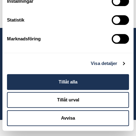
Inställningar
Statistik
Marknadsföring
Våra anläggningar
Visa detaljer
Tillåt alla
Tillåt urval
© 2026 Ahlberg Bil
Avvisa
Powered by
Wayke