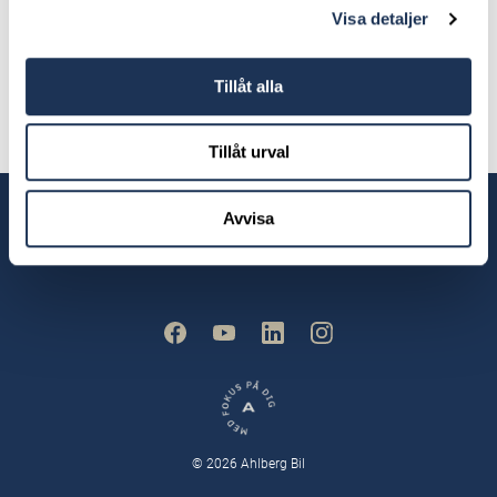
servicetekniker
Visa detaljer
melker.westerlund@ahlbergbil.se
Tillåt alla
0455-615 843
Tillåt urval
Våra anläggningar
Avvisa
© 2026 Ahlberg Bil