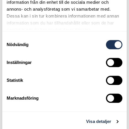
information från din enhet till de sociala medier och
annons- och analysföretag som vi samarbetar med.
Dessa kan i sin tur kombinera informationen med annan
information som du har tillhandahållit eller som de har
samlat in när du har använt deras tjänster.
Samtyckesval
Nödvändig
Inställningar
Statistik
Marknadsföring
Samuel Petersson - Skadetekniker
Visa detaljer