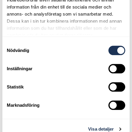
information från din enhet till de sociala medier och
annons- och analysföretag som vi samarbetar med.
Dessa kan i sin tur kombinera informationen med annan
information som du har tillhandahållit eller som de har
samlat in när du har använt deras tjänster.
Samtyckesval
Nödvändig
Inställningar
Statistik
Marknadsföring
William Fridlund - Personlig
Servicetekniker
Visa detaljer