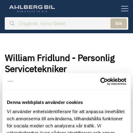
ill huvudinnehållet
Sök
Dragkrok,
Volvo
Selekt
William Fridlund - Personlig
Servicetekniker
Denna webbplats använder cookies
Vi använder enhetsidentifierare för att anpassa innehållet
och annonserna till användarna, tillhandahålla funktioner
för sociala medier och analysera vår trafik. Vi
vidarebefordrar även sådana identifierare och annan