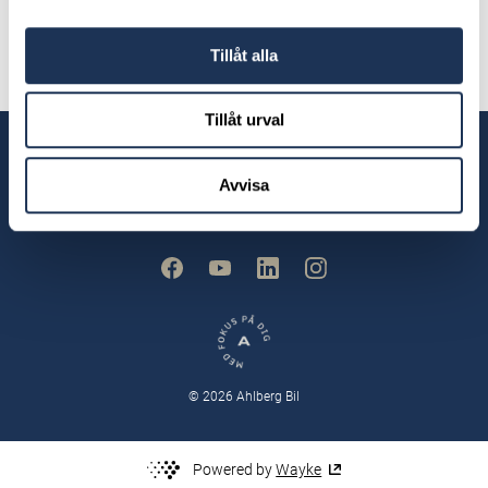
william.fridlund@ahlbergbil.se
0372-366 121
Tillåt alla
Tillåt urval
Våra anläggningar
Avvisa
© 2026 Ahlberg Bil
Powered by
Wayke