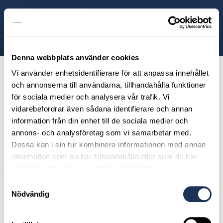
ill huvudinnehållet
Sök
Dragkrok,
Volvo
Denna webbplats använder cookies
Selekt
Vi använder enhetsidentifierare för att anpassa innehållet
och annonserna till användarna, tillhandahålla funktioner
för sociala medier och analysera vår trafik. Vi
vidarebefordrar även sådana identifierare och annan
information från din enhet till de sociala medier och
annons- och analysföretag som vi samarbetar med.
Dessa kan i sin tur kombinera informationen med annan
information som du har tillhandahållit eller som de har
samlat in när du har använt deras tjänster.
Samtyckesval
Nödvändig