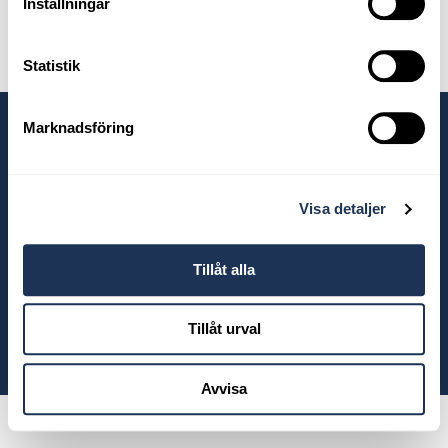
Inställningar
Statistik
Marknadsföring
Våra anläggningar
Visa detaljer
Tillåt alla
Tillåt urval
© 2026 Ahlberg Bil
Avvisa
Powered by
Wayke