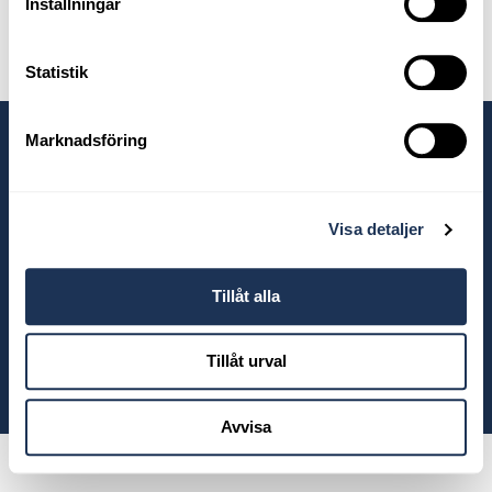
Inställningar
Statistik
Marknadsföring
Våra anläggningar
Visa detaljer
Tillåt alla
Tillåt urval
© 2026 Ahlberg Bil
Avvisa
Powered by
Wayke