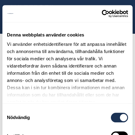
ill huvudinnehållet
Sök
Dragkrok,
Volvo
Denna webbplats använder cookies
Selekt
Vi använder enhetsidentifierare för att anpassa innehållet
och annonserna till användarna, tillhandahålla funktioner
test
för sociala medier och analysera vår trafik. Vi
vidarebefordrar även sådana identifierare och annan
information från din enhet till de sociala medier och
annons- och analysföretag som vi samarbetar med.
Dessa kan i sin tur kombinera informationen med annan
information som du har tillhandahållit eller som de har
samlat in när du har använt deras tjänster.
Samtyckesval
Nödvändig