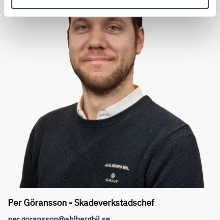
Per Göransson - Skadeverkstadschef
per.goransson@ahlbergbil.se