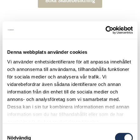
Boka Skadebesiktning
Våra Öppettider
Denna webbplats använder cookies
Vi använder enhetsidentifierare för att anpassa innehållet
Öppettiderna gäller helgfri måndag-fredag.
och annonserna till användarna, tillhandahålla funktioner
för sociala medier och analysera vår trafik. Vi
Frukoststängt 09:00-09:15
vidarebefordrar även sådana identifierare och annan
information från din enhet till de sociala medier och
Lunchstängt 12:00-12:30
annons- och analysföretag som vi samarbetar med.
Dessa kan i sin tur kombinera informationen med annan
Rast 14:30-14:45
information som du har tillhandahållit eller som de har
samlat in när du har använt deras tjänster.
Måndag
07:00-16:00
Samtyckesval
Tisdag
07:00-16:00
Nödvändig