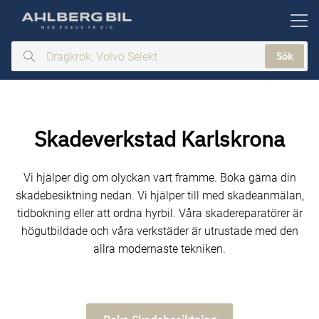
ill huvudinnehållet
Sök
Dragkrok,
Volvo
Selekt
Skadeverkstad Karlskrona
Vi hjälper dig om olyckan vart framme. Boka gärna din
skadebesiktning nedan. Vi hjälper till med skadeanmälan,
tidbokning eller att ordna hyrbil. Våra skadereparatörer är
högutbildade och våra verkstäder är utrustade med den
allra modernaste tekniken.